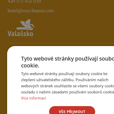
420 571 432 039
hotel@uvychopnu.com
Quick Links
Tyto webové stránky používají soub
cookie.
Tyto webové stránky používají soubory cookie ke
About us
zlepšení uživatelského zážitku. Používáním našich
Accommodation
webových stránek souhlasíte se všemi soubory cooki
souladu s našimi zásadami používání souborů cookie
Events Calendar
Více informací
Gallery
VŠE PŘIJMOUT
Gift Vouchers