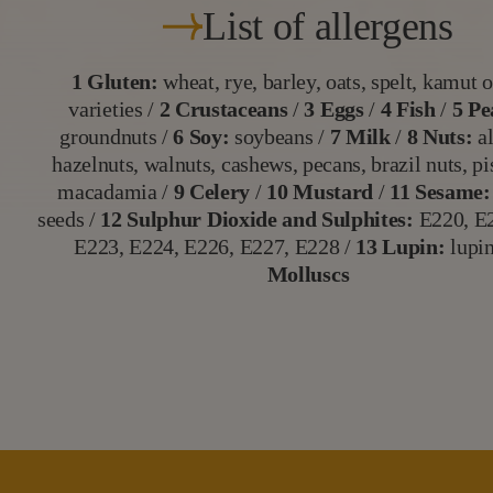
List of allergens
1 Gluten:
wheat, rye, barley, oats, spelt, kamut o
varieties /
2 Crustaceans
/
3 Eggs
/
4 Fish
/
5 Pe
groundnuts /
6 Soy:
soybeans /
7 Milk
/
8 Nuts:
a
hazelnuts, walnuts, cashews, pecans, brazil nuts, pi
macadamia /
9 Celery
/
10 Mustard
/
11 Sesame:
seeds /
12 Sulphur Dioxide and Sulphites:
E220, E2
E223, E224, E226, E227, E228 /
13 Lupin:
lupin
Molluscs