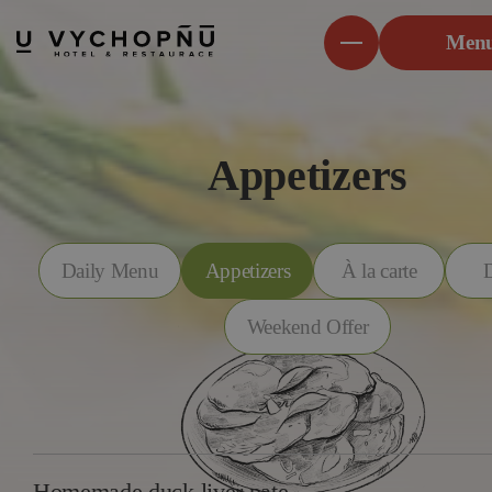
Men
Appetizers
Daily Menu
Appetizers
À la carte
Weekend Offer
Homemade duck liver pate