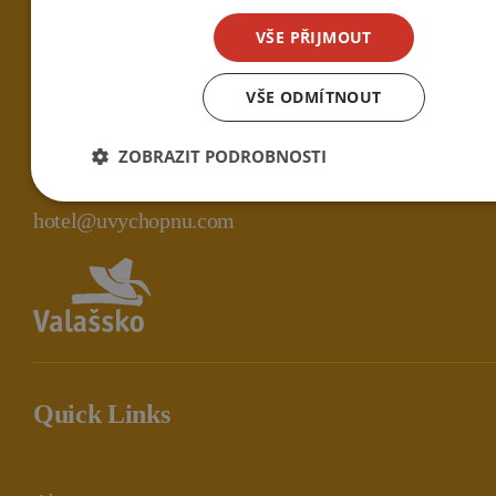
VŠE PŘIJMOUT
Hotel a restaurace U Vychopňů,
VŠE ODMÍTNOUT
Jasenice 596, 755 01 Vsetín
ZOBRAZIT PODROBNOSTI
420 571 432 039
hotel@uvychopnu.com
Quick Links